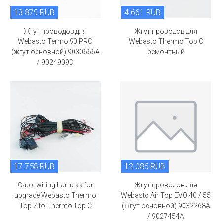
13 879 RUB
4 661 RUB
Жгут проводов для
Жгут проводов для
Webasto Termo 90 PRO
Webasto Thermo Top C
(жгут основной) 9030666A
ремонтный
/ 9024909D
17 758 RUB
12 085 RUB
Cable wiring harness for
Жгут проводов для
upgrade Webasto Thermo
Webasto Air Top EVO 40 / 55
Top Z to Thermo Top C
(жгут основной) 9032268A
/ 9027454A