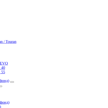
an / Touran
0 EVO
 40
 55
фонд)
фонд)
)