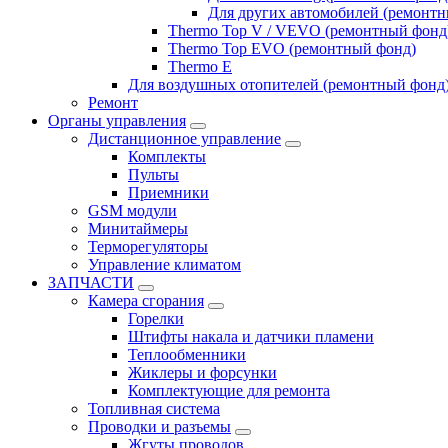
Для других автомобилей (ремонт
Thermo Top V / VEVO (ремонтный фонд
Thermo Top EVO (ремонтный фонд)
Thermo E
Для воздушных отопителей (ремонтный фонд
Ремонт
Органы управления
Дистанционное управление
Комплекты
Пульты
Приемники
GSM модули
Минитаймеры
Терморегуляторы
Управление климатом
ЗАПЧАСТИ
Камера сгорания
Горелки
Штифты накала и датчики пламени
Теплообменники
Жиклеры и форсунки
Комплектующие для ремонта
Топливная система
Проводки и разъемы
Жгуты проводов