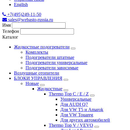
English
+7(495)249-11-50
sales@webasto-russia.ru
Имя
Телефон
Каталог
Жидкостные подогреватели
Комплекты
Подогреватели штатные
Подогреватели универсальные
Подогреватели зависимые
Воздушные отопители
БЛОКИ УПРАВЛЕНИЯ
Новые
Жидкостные
Thermo Top C / E / Z
Универсальные
Для AUDI Q7
Для VW T5 и Amarok
Для VW Touareg
Для других автомобилей
Thermo Top V / VEVO