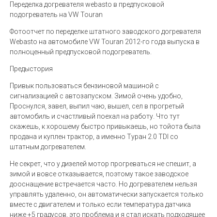
Переделка догревателя webasto в предпусковой
подогреватель на VW Touran
Фотоотчет по переделке штатного заводского догревателя
Webasto на автомобиле VW Touran 2012-го года выпуска в
полноценный предпусковой подогреватель.
Предыстория
Привык пользоваться бензиновой машиной с
сигнализацией с автозапуском. Зимой очень удобно,
Проснулся, завел, выпил чаю, вышел, сел в прогретый
автомобиль и счастливый поехал на работу. Что тут
скажешь, к хорошему быстро привыкаешь, но тойота была
продана и куплен трактор, а именно Туран 2.0 TDI со
штатным догревателем.
Не секрет, что у дизелей мотор прогреваться не спешит, а
зимой и вовсе отказывается, поэтому такое заводское
дооснащение встречается часто. Но догревателем нельзя
управлять удаленно, он автоматически запускается только
вместе с двигателем и только если температура датчика
ниже +5 градусов, это проблема и я стал искать подходящее