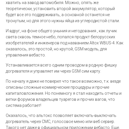
хватить на завод автомобиля. Можно, опять же
теоретически, установить второй аккумулятор, который
будет все это поддерживать, а основной останется не
тронутым, но для этого нужны яйца из углеродистой стали.
И вдруг, на фоне общего уныния и негодования , как лучик
света сквозь темное небо, попался продукт белорусских
изобретателей и инженеров под названием Altox WBUS-4. Как
оказалось, это простой, но крутой, GSM модуль, для
управления вебасто.
Устанавливается всего одним проводом в родную фишку
догревателя и управляет им через GSM сим карту.
По началу я даже не поверил что такое возможно, т.к. везде
описаны сложные коммерческие процедуры и прочие
капиталовложения. Но понемногу я стал находить отчеты и
ветки форумов владельцев туарегов и прочих вагов, что
система работает!
Оказалось, что альтокс позволяет включать-выключать
догреватель через СМС, голосовое меню или веб сервер.
Такого нет даже в официальном приложении вебасто. Еще,