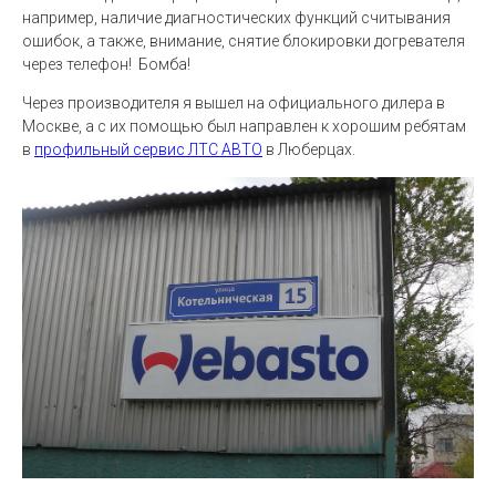
например, наличие диагностических функций считывания
ошибок, а также, внимание, снятие блокировки догревателя
через телефон! Бомба!
Через производителя я вышел на официального дилера в
Москве, а с их помощью был направлен к хорошим ребятам
в
профильный сервис ЛТС АВТО
в Люберцах.