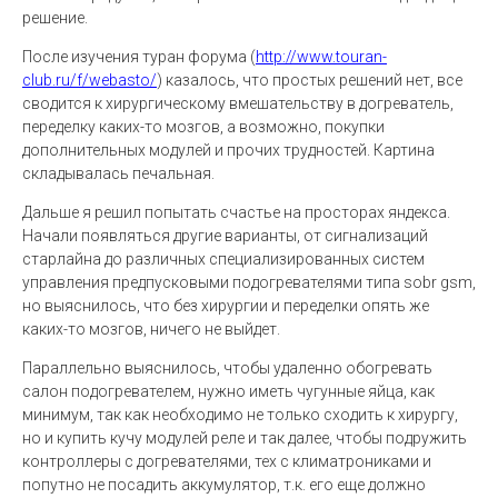
решение.
После изучения туран форума (
http://www.touran-
club.ru/f/webasto/
) казалось, что простых решений нет, все
сводится к хирургическому вмешательству в догреватель,
переделку каких-то мозгов, а возможно, покупки
дополнительных модулей и прочих трудностей. Картина
складывалась печальная.
Дальше я решил попытать счастье на просторах яндекса.
Начали появляться другие варианты, от сигнализаций
старлайна до различных специализированных систем
управления предпусковыми подогревателями типа sobr gsm,
но выяснилось, что без хирургии и переделки опять же
каких-то мозгов, ничего не выйдет.
Параллельно выяснилось, чтобы удаленно обогревать
салон подогревателем, нужно иметь чугунные яйца, как
минимум, так как необходимо не только сходить к хирургу,
но и купить кучу модулей реле и так далее, чтобы подружить
контроллеры с догревателями, тех с климатрониками и
попутно не посадить аккумулятор, т.к. его еще должно