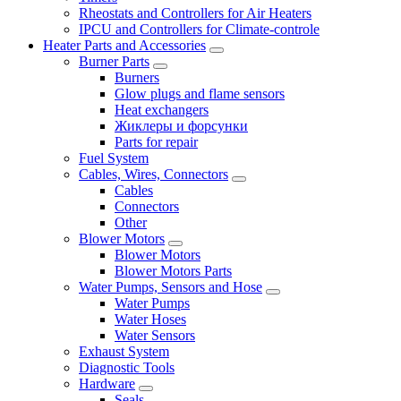
Rheostats and Controllers for Air Heaters
IPCU and Controllers for Climate-controle
Heater Parts and Accessories
Burner Parts
Burners
Glow plugs and flame sensors
Heat exchangers
Жиклеры и форсунки
Parts for repair
Fuel System
Cables, Wires, Connectors
Cables
Connectors
Other
Blower Motors
Blower Motors
Blower Motors Parts
Water Pumps, Sensors and Hose
Water Pumps
Water Hoses
Water Sensors
Exhaust System
Diagnostic Tools
Hardware
Seals