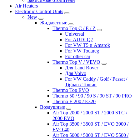
Зависимые отопители
Air Heaters
Electronic Control Units
New
Жидкостные
Thermo Top C / E / Z
Universal
For AUDI Q7
For VW T5 и Amarok
For VW Touareg
For other car
Thermo Top V / VEVO
Для Land Rover
Для Volvo
For VW Caddy / Golf / Passat /
Tiguan / Touran
Thermo Top EVO
Thermo 50 / 90 / 90 S / 90 ST / 90 PRO
Thermo E 200 / E320
Воздушные
Air Top 2000 / 2000 ST / 2000 STC /
2000 EVO
Air Top 3500 / 3500 ST / EVO 3900 /
EVO 40
Air Top 5000 / 5000 ST / EVO 5500 /