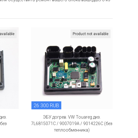
available
Product not available
26 300 RUB
диз.
ЭБУ догрев. VW Touareg диз.
(без
7L6815071С / 9007019A / 9014226C (без
теплообменника)