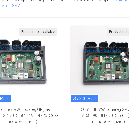
емонт ЭБУ
.
Product not available
Product not 
 RUB
28 200 RUB
догрев. VW Touareg GP диз.
ЭБУ ППП VW Touareg GP 
1G / 9013587F / 9014225C (без
7L6819008H / 9013586F 
теплообменника)
теплообменника)