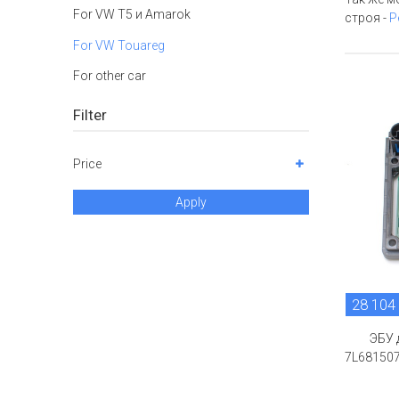
For VW T5 и Amarok
строя -
Р
For VW Touareg
For other car
Filter
Price
Apply
28 104
ЭБУ 
7L681507