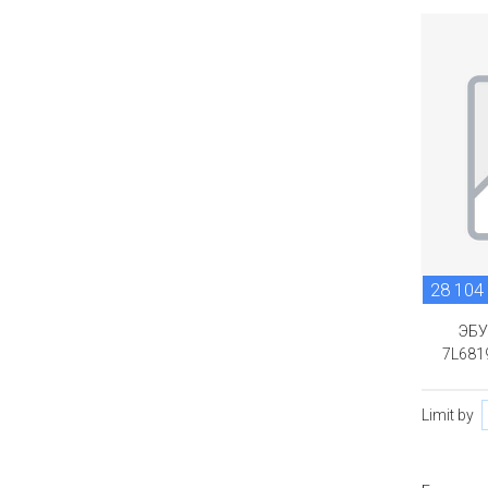
28 104
ЭБУ
7L681
Limit by