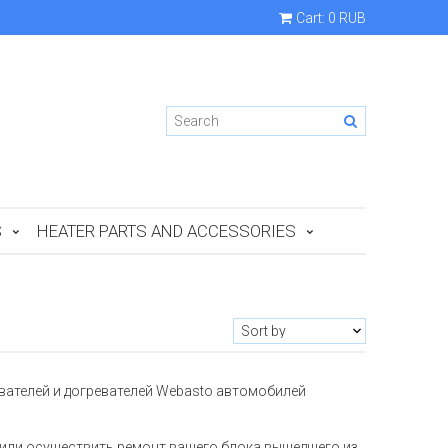
Cart:
0 RUB
S
HEATER PARTS AND ACCESSORIES
вателей и догревателей Webasto автомобилей
или осуществить ремонт вашего блока вышедшего из