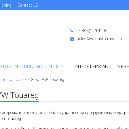
ipping
Contact US
+7(495)249-11-50
sales@webasto-russia.ru
LECTRONIC CONTROL UNITS
CONTROLLERS AND TIMER
mo Top C / E / Z
For VW Touareg
VW Touareg
е содержатся электроные блоки управления предпусковых подогре
en Touareg.
ожете подобрать блок управления из ремонтного фонда -
РемФонд