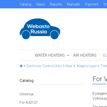
Catalog
News
Reports
Manuals
Payment
Sh
WATER HEATERS
AIR HEATERS
E
Electronic Control Units
New
Жидкостные
Ther
For 
Catalog
В раздел
Universal
Volkswag
For AUDI Q7
Так же м