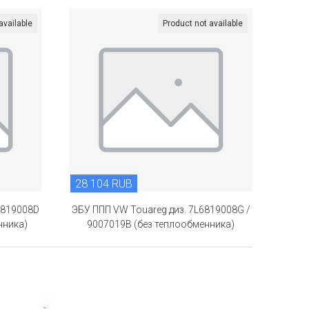
available
Product not available
28 104 RUB
6819008D
ЭБУ ППП VW Touareg диз. 7L6819008G /
нника)
9007019B (без теплообменника)