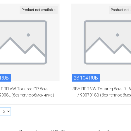
Product not available
Product not 
 RUB
28 104 RUB
 ППП VW Touareg GP бенз.
ЭБУ ППП VW Touareg бенз. 7L
9008L (без теплообменника)
/ 9007018B (без теплообме