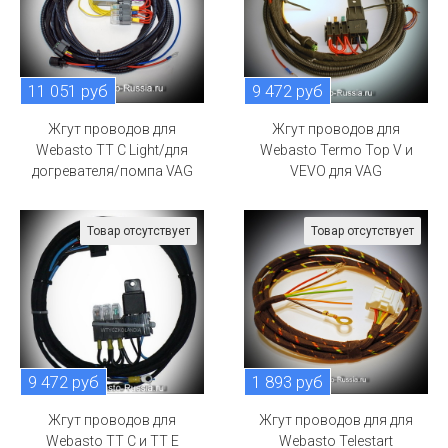
11 051 руб
9 472 руб
Жгут проводов для
Жгут проводов для
Webasto TT C Light/для
Webasto Termo Top V и
догревателя/помпа VAG
VEVO для VAG
Товар отсутствует
Товар отсутствует
9 472 руб
1 893 руб
Жгут проводов для
Жгут проводов для для
Webasto TT C и TT E
Webasto Telestart