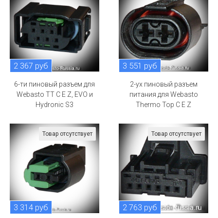
2 367 руб
3 551 руб
6-ти пиновый разъем для
2-ух пиновый разъем
Webasto TT C E Z, EVO и
питания для Webasto
Hydronic S3
Thermo Top C E Z
Товар отсутствует
Товар отсутствует
3 314 руб
2 763 руб