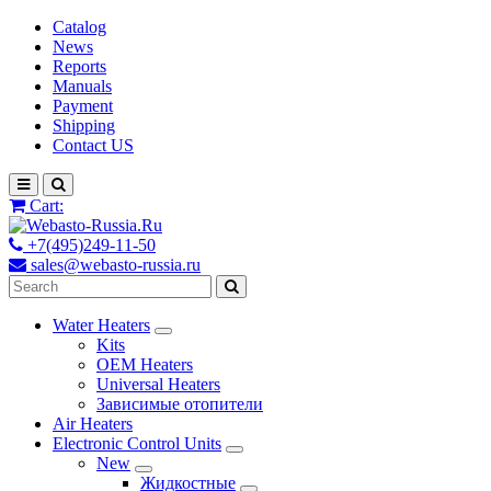
Catalog
News
Reports
Manuals
Payment
Shipping
Contact US
Cart:
+7(495)249-11-50
sales@webasto-russia.ru
Water Heaters
Kits
OEM Heaters
Universal Heaters
Зависимые отопители
Air Heaters
Electronic Control Units
New
Жидкостные