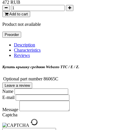
472 RUB
Add to cart
Product not available
Preorder
Description
Characteristics
Reviews
Купить крышку среднюю Webasto TTC / E / Z.
Optional part number
86065C
Leave a review
Name
E-mail
Message
Captcha