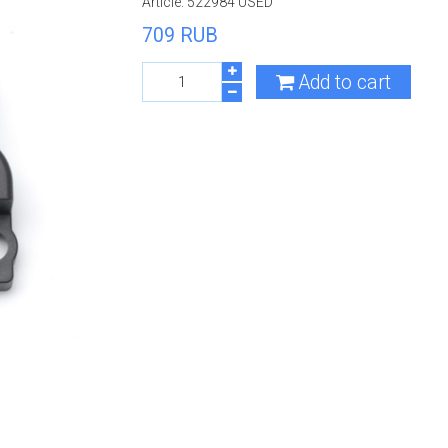
Article:
522984 USED
709 RUB
Add to cart