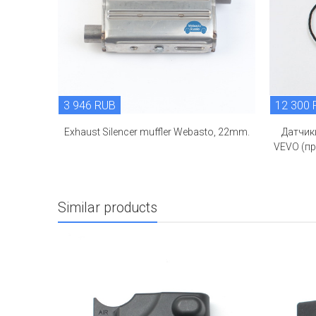
3 946 RUB
12 300
Exhaust Silencer muffler Webasto, 22mm.
Датчик
VEVO (п
Similar products