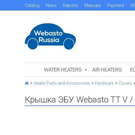
Catalog
News
Reports
Manuals
Payment
Sh
WATER HEATERS
AIR HEATERS
E
Heater Parts and Accessories
Hardware
Covers
Крышка ЭБУ Webasto TT V / 