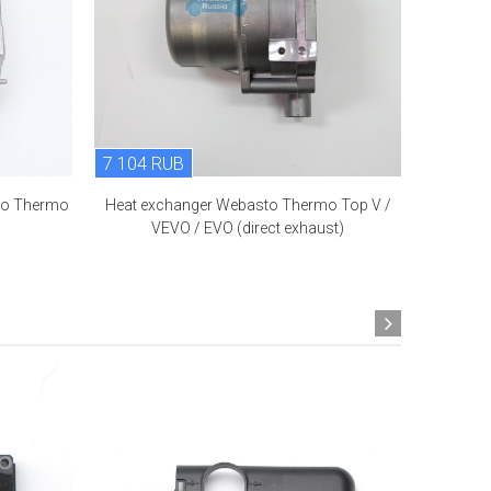
7 104 RUB
1 893 
to Thermo
Heat exchanger Webasto Thermo Top V /
Жгут про
VEVO / EVO (direct exhaust)
Web