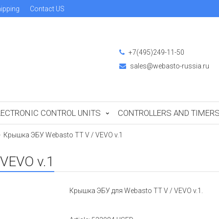
ipping
Contact US
+7(495)249-11-50
sales@webasto-russia.ru
LECTRONIC CONTROL UNITS
CONTROLLERS AND TIMER
Крышка ЭБУ Webasto TT V / VEVO v.1
VEVO v.1
Крышка ЭБУ для Webasto TT V / VEVO v.1.