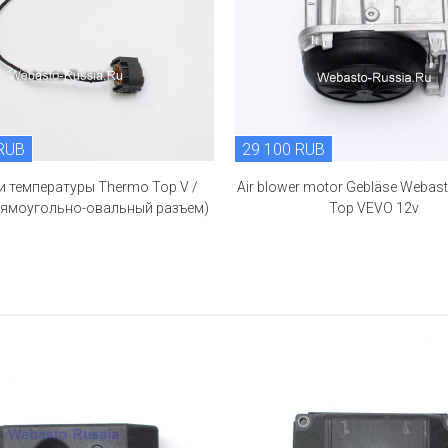
 RUB
29 100 RUB
и температуры Thermo Top V /
Air blower motor Gebläse Webas
рямоугольно-овальный разъем)
Top VEVO 12v