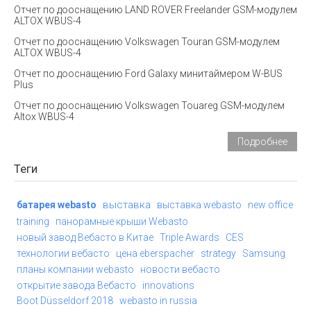
Отчет по дооснащению LAND ROVER Freelander GSM-модулем
ALTOX WBUS-4
Отчет по дооснащению Volkswagen Touran GSM-модулем
ALTOX WBUS-4
Отчет по дооснащению Ford Galaxy минитаймером W-BUS
Plus
Отчет по дооснащению Volkswagen Touareg GSM-модулем
Altox WBUS-4
Подробнее
Теги
выставка
батарея webasto
выставка webasto
new office
training
панорамные крыши Webasto
новый завод Вебасто в Китае
Triple Awards
CES
технологии вебасто
цена eberspacher
strategy
Samsung
планы компании webasto
новости вебасто
открытие завода Вебасто
innovations
Boot Düsseldorf 2018
webasto in russia