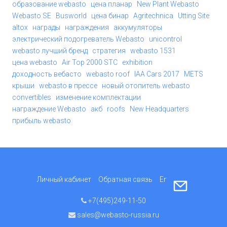
образование webasto
цена планар
New Plant Webasto
Webasto SE
Busworld
цена бинар
Agritechnica
Utting Site
altox
награды
награждения
аккумуляторы
электрический подогреватель Webasto
unicontrol
webasto лучший бренд
стратегия
webasto 1531
цена webasto
Air Top 2000 STC
exhibition
доходность вебасто
webasto roof
IAA Cars 2017
METS
крыши
webasto в прессе
новый отопитель webasto
convertibles
изменение комплектации
награждение Webasto
акб
roofs
New Headquarters
прибыль webasto
Личный кабинет
Обратная связь
English
+7(495)249-11-50
sales@webasto-russia.ru