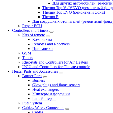
Для других автомобилей (ремонт
Thermo Top V / VEVO (ремонтный фонд
Thermo Top EVO (ремонтный фонд)
Thermo E
Для воздушных отопителей (ремонтный фонд
Repair ECU
Controllers and Timers
Kits of remote
Комплекты
Remotes and Receivers
Приемники
GSM
Timers
Rheostats and Controllers for Air Heaters
IPCU and Controllers for Climate-controle
Heater Parts and Accessories
Burner Parts
Burners
Glow plugs and flame sensors
Heat exchangers
Жиклеры и форсунки
Parts for repair
Fuel System
Cables, Wires, Connectors
Cables