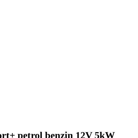
rt+ petrol benzin 12V 5kW