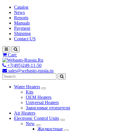
Catalog
News
Reports
Manuals
Payment
Shipping
Contact US
Cart:
+7(495)249-11-50
sales@webasto-russia.ru
Water Heaters
Kits
OEM Heaters
Universal Heaters
Зависимые отопители
Air Heaters
Electronic Control Units
New
Жидкостные