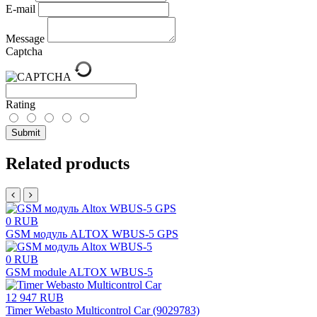
E-mail
Message
Captcha
Rating
Submit
Related products
0 RUB
GSM модуль ALTOX WBUS-5 GPS
0 RUB
GSM module ALTOX WBUS-5
12 947 RUB
Timer Webasto Multicontrol Car (9029783)