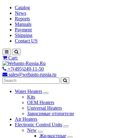
Catalog
News
Reports
Manuals
Payment
Shipping
Contact US
Cart:
+7(495)249-11-50
sales@webasto-russia.ru
Water Heaters
Kits
OEM Heaters
Universal Heaters
Зависимые отопители
Air Heaters
Electronic Control Units
New
Жидкостные