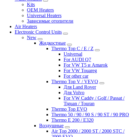
Kits
OEM Heaters
Universal Heaters
Зависимые отопители
Air Heaters
Electronic Control Units
New
Жидкостные
Thermo Top C / E / Z
Universal
For AUDI Q7
For VW T5 и Amarok
For VW Touareg
For other car
Thermo Top V / VEVO
Для Land Rover
Для Volvo
For VW Caddy / Golf / Passat /
Tiguan / Touran
Thermo Top EVO
Thermo 50 / 90 / 90 S / 90 ST / 90 PRO
Thermo E 200 / E320
Воздушные
Air Top 2000 / 2000 ST / 2000 STC /
2000 EVO