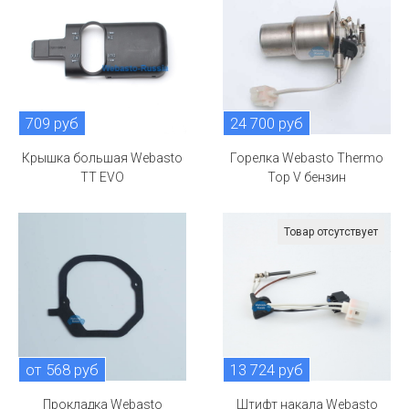
709 руб
24 700 руб
Крышка большая Webasto
Горелка Webasto Thermo
TT EVO
Top V бензин
Товар отсутствует
от 568 руб
13 724 руб
Прокладка Webasto
Штифт накала Webasto