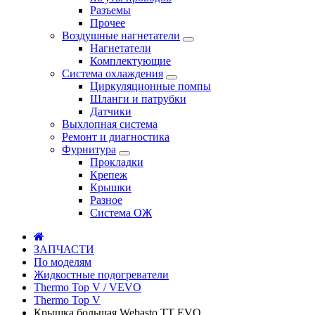
Разъемы
Прочее
Воздушные нагнетатели
Нагнетатели
Комплектующие
Система охлаждения
Циркуляционные помпы
Шланги и патрубки
Датчики
Выхлопная система
Ремонт и диагностика
Фурнитура
Прокладки
Крепеж
Крышки
Разное
Система ОЖ
ЗАПЧАСТИ
По моделям
Жидкостные подогреватели
Thermo Top V / VEVO
Thermo Top V
Крышка большая Webasto TT EVO