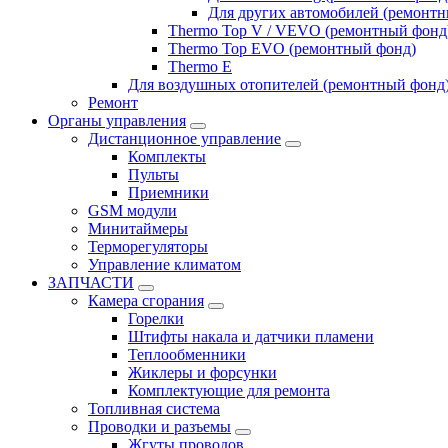
Для других автомобилей (ремонт
Thermo Top V / VEVO (ремонтный фонд
Thermo Top EVO (ремонтный фонд)
Thermo E
Для воздушных отопителей (ремонтный фонд
Ремонт
Органы управления
Дистанционное управление
Комплекты
Пульты
Приемники
GSM модули
Минитаймеры
Терморегуляторы
Управление климатом
ЗАПЧАСТИ
Камера сгорания
Горелки
Штифты накала и датчики пламени
Теплообменники
Жиклеры и форсунки
Комплектующие для ремонта
Топливная система
Проводки и разъемы
Жгуты проводов