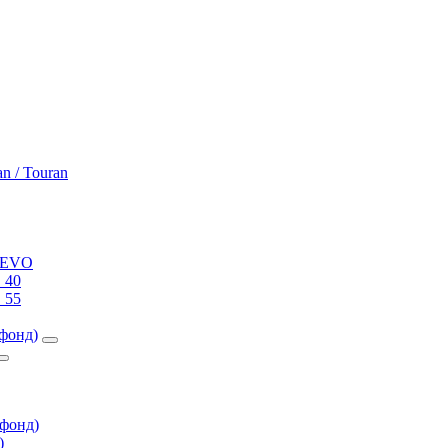
an / Touran
0 EVO
 40
 55
фонд)
фонд)
)