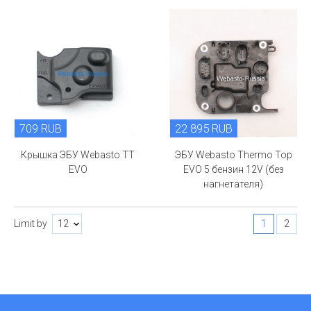
709 RUB
22 895 RUB
Крышка ЭБУ Webasto TT
ЭБУ Webasto Thermo Top
EVO
EVO 5 бензин 12V (без
нагнетателя)
Limit by
1
2