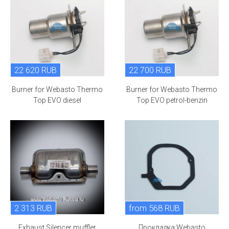
22 620 RUB
22 700 RUB
Burner for Webasto Thermo
Burner for Webasto Thermo
Top EVO diesel
Top EVO petrol-benzin
2 313 RUB
from 568 RUB
Exhaust Silencer muffler
Прокладка Webasto