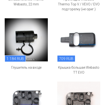
Webasto, 22 mm
Thermo Top V / VEVO / EVO
под горелку (не ориг.)
1 184 RUB
709 RUB
Глушитель на входе
Крышка большая Webasto
TT EVO