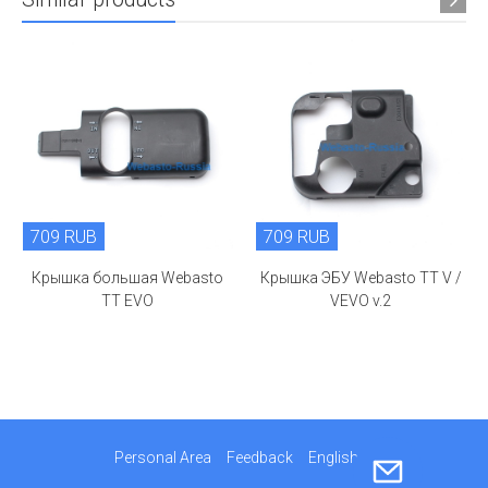
709 RUB
709 RUB
Крышка большая Webasto
Крышка ЭБУ Webasto TT V /
TT EVO
VEVO v.2
Personal Area
Feedback
English