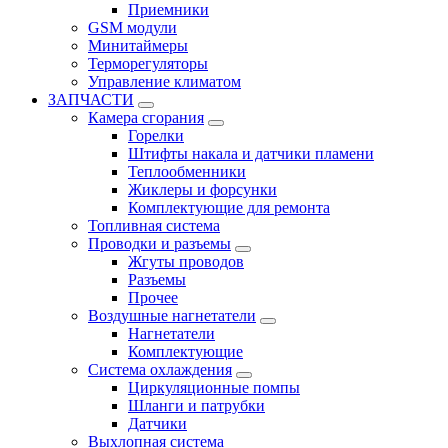
Приемники
GSM модули
Минитаймеры
Терморегуляторы
Управление климатом
ЗАПЧАСТИ
Камера сгорания
Горелки
Штифты накала и датчики пламени
Теплообменники
Жиклеры и форсунки
Комплектующие для ремонта
Топливная система
Проводки и разъемы
Жгуты проводов
Разъемы
Прочее
Воздушные нагнетатели
Нагнетатели
Комплектующие
Система охлаждения
Циркуляционные помпы
Шланги и патрубки
Датчики
Выхлопная система