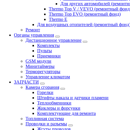
Для других автомобилей (ремонт
Thermo Top V / VEVO (ремонтный фонд
Thermo Top EVO (ремонтный фонд)
Thermo E
Для воздушных отопителей (ремонтный фонд
Ремонт
Органы управления
Дистанционное управление
Комплекты
Пульты
Приемники
GSM модули
Минитаймеры
Терморегуляторы
Управление климатом
ЗАПЧАСТИ
Камера сгорания
Горелки
Штифты накала и датчики пламени
Теплообменники
Жиклеры и форсунки
Комплектующие для ремонта
Топливная система
Проводки и разъемы
Жгуты проводов