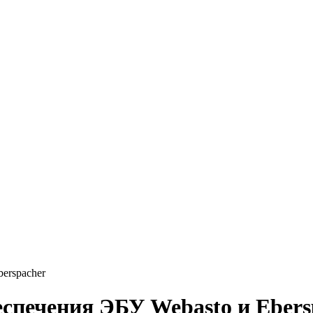
erspacher
спечения ЭБУ Webasto и Ebers