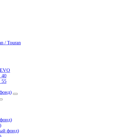
an / Touran
0 EVO
 40
 55
фонд)
фонд)
)
ный фонд)
)