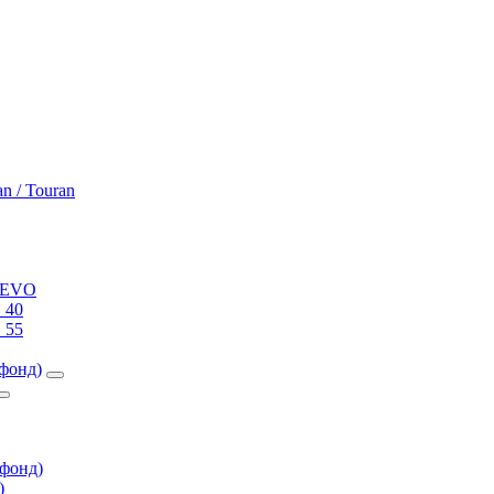
an / Touran
0 EVO
 40
 55
фонд)
фонд)
)