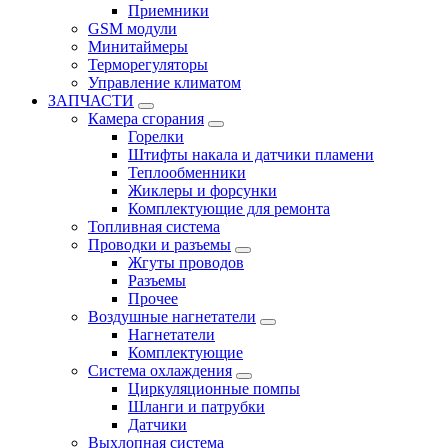
Приемники
GSM модули
Минитаймеры
Терморегуляторы
Управление климатом
ЗАПЧАСТИ
Камера сгорания
Горелки
Штифты накала и датчики пламени
Теплообменники
Жиклеры и форсунки
Комплектующие для ремонта
Топливная система
Проводки и разъемы
Жгуты проводов
Разъемы
Прочее
Воздушные нагнетатели
Нагнетатели
Комплектующие
Система охлаждения
Циркуляционные помпы
Шланги и патрубки
Датчики
Выхлопная система