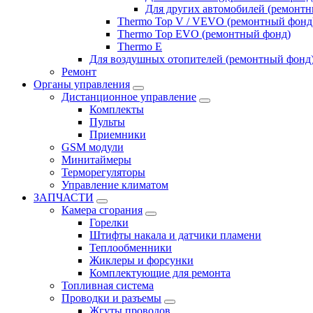
Для других автомобилей (ремонт
Thermo Top V / VEVO (ремонтный фонд
Thermo Top EVO (ремонтный фонд)
Thermo E
Для воздушных отопителей (ремонтный фонд
Ремонт
Органы управления
Дистанционное управление
Комплекты
Пульты
Приемники
GSM модули
Минитаймеры
Терморегуляторы
Управление климатом
ЗАПЧАСТИ
Камера сгорания
Горелки
Штифты накала и датчики пламени
Теплообменники
Жиклеры и форсунки
Комплектующие для ремонта
Топливная система
Проводки и разъемы
Жгуты проводов