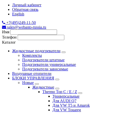
Личный кабинет
Обратная связь
English
+7(495)249-11-50
sales@webasto-russia.ru
Имя
Телефон
Каталог
Жидкостные подогреватели
Комплекты
Подогреватели штатные
Подогреватели универсальные
Подогреватели зависимые
Воздушные отопители
БЛОКИ УПРАВЛЕНИЯ
Новые
Жидкостные
Thermo Top C / E / Z
Универсальные
Для AUDI Q7
Для VW T5 и Amarok
Для VW Touareg