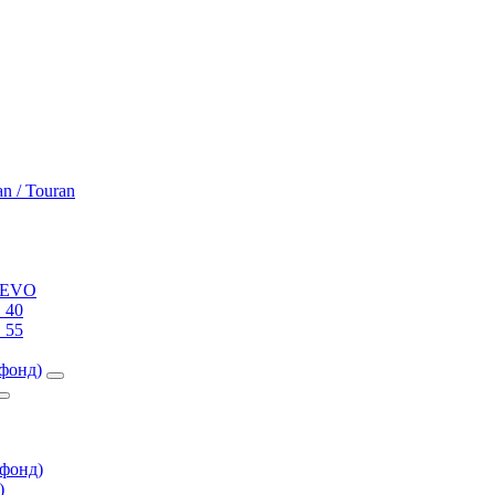
an / Touran
0 EVO
 40
 55
фонд)
фонд)
)