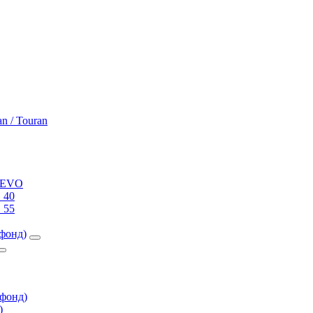
an / Touran
0 EVO
 40
 55
фонд)
фонд)
)