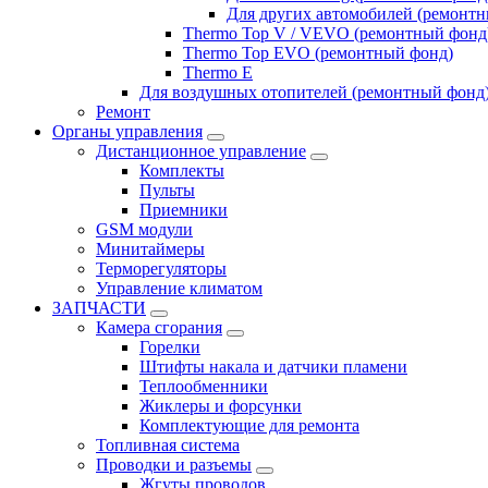
Для других автомобилей (ремонт
Thermo Top V / VEVO (ремонтный фонд
Thermo Top EVO (ремонтный фонд)
Thermo E
Для воздушных отопителей (ремонтный фонд
Ремонт
Органы управления
Дистанционное управление
Комплекты
Пульты
Приемники
GSM модули
Минитаймеры
Терморегуляторы
Управление климатом
ЗАПЧАСТИ
Камера сгорания
Горелки
Штифты накала и датчики пламени
Теплообменники
Жиклеры и форсунки
Комплектующие для ремонта
Топливная система
Проводки и разъемы
Жгуты проводов