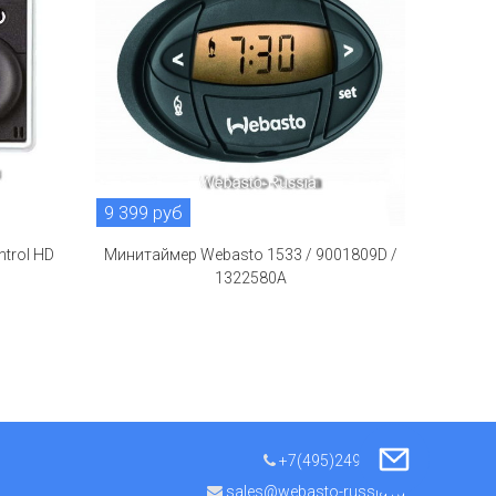
9 399 руб
trol HD
Минитаймер Webasto 1533 / 9001809D /
1322580A
+7(495)249-11-50
sales@webasto-russia.ru