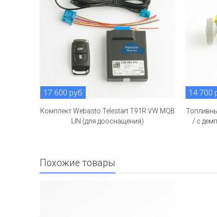
17 600 руб
14 700 
Комплект Webasto Telestart T91R VW MQB
Топливны
LIN (для дооснащения)
/ с дем
Похожие товары