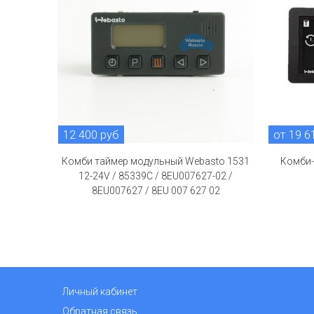
12 400 руб
от 19 6
Комби таймер модульный Webasto 1531
Комби-
12-24V / 85339C / 8EU007627-02 /
8EU007627 / 8EU 007 627 02
Личный кабинет
Обратная связь