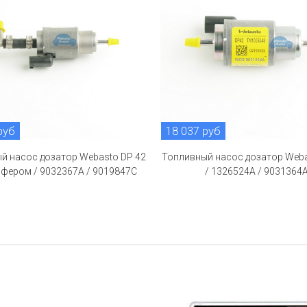
руб
18 037 руб
й насос дозатор Webasto DP 42
Топливный насос дозатор Weba
пфером / 9032367A / 9019847C
/ 1326524A / 9031364