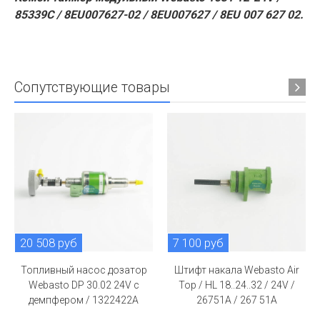
85339C / 8EU007627-02 / 8EU007627 / 8EU 007 627 02.
Сопутствующие товары
20 508 руб
7 100 руб
Топливный насос дозатор
Штифт накала Webasto Air
Webasto DP 30.02 24V с
Top / HL 18..24..32 / 24V /
демпфером / 1322422A
26751A / 267 51A