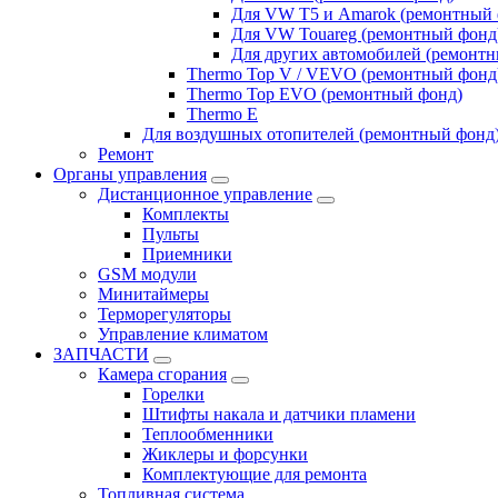
Для VW T5 и Amarok (ремонтный 
Для VW Touareg (ремонтный фонд
Для других автомобилей (ремонт
Thermo Top V / VEVO (ремонтный фонд
Thermo Top EVO (ремонтный фонд)
Thermo E
Для воздушных отопителей (ремонтный фонд
Ремонт
Органы управления
Дистанционное управление
Комплекты
Пульты
Приемники
GSM модули
Минитаймеры
Терморегуляторы
Управление климатом
ЗАПЧАСТИ
Камера сгорания
Горелки
Штифты накала и датчики пламени
Теплообменники
Жиклеры и форсунки
Комплектующие для ремонта
Топливная система