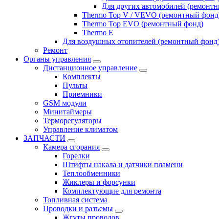
Для других автомобилей (ремонт
Thermo Top V / VEVO (ремонтный фонд
Thermo Top EVO (ремонтный фонд)
Thermo E
Для воздушных отопителей (ремонтный фонд
Ремонт
Органы управления
Дистанционное управление
Комплекты
Пульты
Приемники
GSM модули
Минитаймеры
Терморегуляторы
Управление климатом
ЗАПЧАСТИ
Камера сгорания
Горелки
Штифты накала и датчики пламени
Теплообменники
Жиклеры и форсунки
Комплектующие для ремонта
Топливная система
Проводки и разъемы
Жгуты проводов