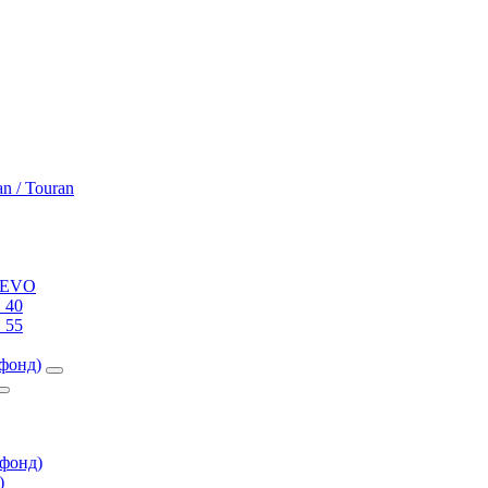
an / Touran
0 EVO
 40
 55
фонд)
фонд)
)