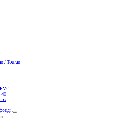
an / Touran
0 EVO
 40
 55
фонд)