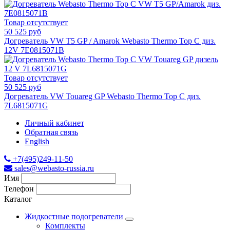
Товар отсутствует
50 525 руб
Догреватель VW T5 GP / Amarok Webasto Thermo Top C диз.
12V 7E0815071B
Товар отсутствует
50 525 руб
Догреватель VW Touareg GP Webasto Thermo Top C диз.
7L6815071G
Личный кабинет
Обратная связь
English
+7(495)249-11-50
sales@webasto-russia.ru
Имя
Телефон
Каталог
Жидкостные подогреватели
Комплекты