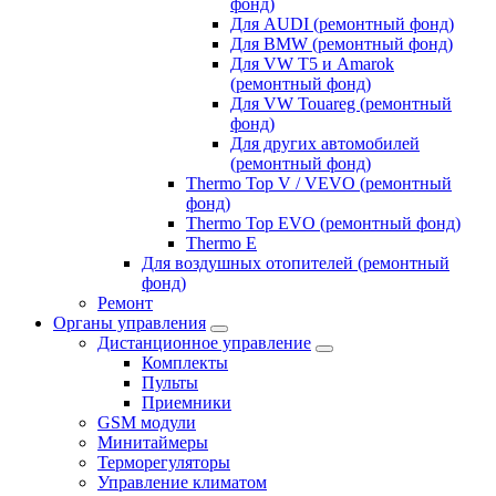
фонд)
Для AUDI (ремонтный фонд)
Для BMW (ремонтный фонд)
Для VW T5 и Amarok
(ремонтный фонд)
Для VW Touareg (ремонтный
фонд)
Для других автомобилей
(ремонтный фонд)
Thermo Top V / VEVO (ремонтный
фонд)
Thermo Top EVO (ремонтный фонд)
Thermo E
Для воздушных отопителей (ремонтный
фонд)
Ремонт
Органы управления
Дистанционное управление
Комплекты
Пульты
Приемники
GSM модули
Минитаймеры
Терморегуляторы
Управление климатом