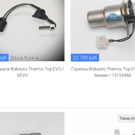
руб
22 700 руб
кала Webasto Thermo Top EVO /
Горелка Webasto Thermo Top E
VEVO
бензин / 1315948A
Товар от