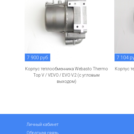
7 900 руб
7 104 р
Корпус теплообменника Webasto Thermo
Корпус т
Top V / VEVO / EVO V.2 (с угловым
выходом)
Личный кабинет
Обратная связь