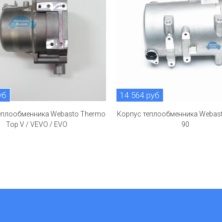
уб
14 564 руб
еплообменника Webasto Thermo
Корпус теплообменника Webas
Top V / VEVO / EVO
90