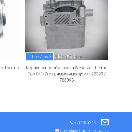
10 577 руб
to Thermo
Корпус теплообменника Webasto Thermo
Top C/E/Z(с прямым выходом) / 92390 /
786098
+7(495)249-11-50
sales@webasto-russia.ru