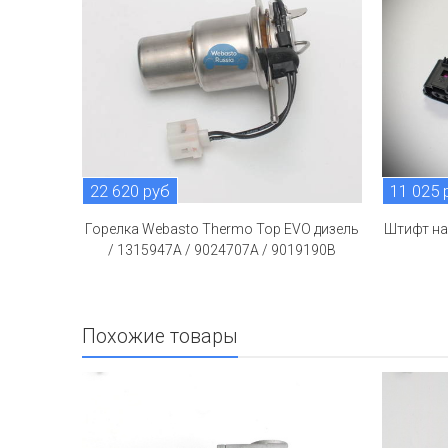
22 620 руб
11 025 
Горелка Webasto Thermo Top EVO дизель
Штифт на
/ 1315947A / 9024707А / 9019190B
Похожие товары