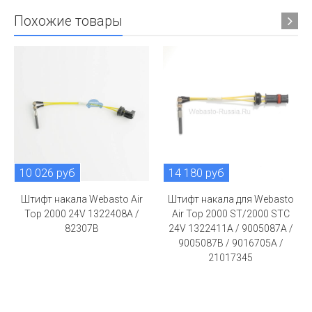
Похожие товары
10 026 руб
14 180 руб
Штифт накала Webasto Air
Штифт накала для Webasto
Top 2000 24V 1322408A /
Air Top 2000 ST/2000 STC
82307B
24V 1322411A / 9005087A /
9005087B / 9016705A /
21017345