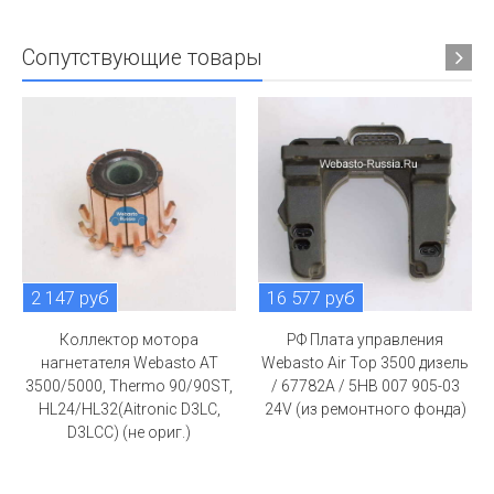
Сопутствующие товары
2 147 руб
16 577 руб
Коллектор мотора
РФ Плата управления
нагнетателя Webasto AT
Webasto Air Top 3500 дизель
3500/5000, Thermo 90/90ST,
/ 67782A / 5HB 007 905-03
HL24/HL32(Aitronic D3LC,
24V (из ремонтного фонда)
D3LCC) (не ориг.)