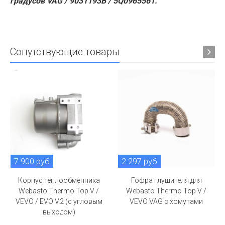
градусов VAG / 9031193B / 5Q0965561.
Сопутствующие товары
7 900 руб
2 297 руб
Корпус теплообменника
Гофра глушителя для
Webasto Thermo Top V /
Webasto Thermo Top V /
VEVO / EVO V.2 (с угловым
VEVO VAG c хомутами
выходом)