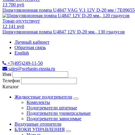
13 700 руб
Циркуляционная помпа U4847 VAG V.1 12V D-20 мм / 7E0965
Товар отсутствует
12 141 руб
Циркуляционная помпа U4847 12V D-20 мм., 130 градусов
Личный кабинет
Обратная связь
English
+7(495)249-11-50
sales@webasto-russia.ru
Имя
Телефон
Каталог
Жидкостные подогреватели
Комплекты
Подогреватели штатные
Подогреватели универсальные
Подогреватели зависимые
Воздушные отопители
БЛОКИ УПРАВЛЕНИЯ
Новые