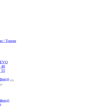
an / Touran
0 EVO
 40
 55
фонд)
фонд)
)