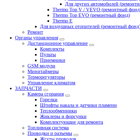
Для других автомобилей (ремонт
Thermo Top V / VEVO (ремонтный фонд
Thermo Top EVO (ремонтный фонд)
Thermo E
Для воздушных отопителей (ремонтный фонд
Ремонт
Органы управления
Дистанционное управление
Комплекты
Пульты
Приемники
GSM модули
Минитаймеры
Терморегуляторы
Управление климатом
ЗАПЧАСТИ
Камера сгорания
Горелки
Штифты накала и датчики пламени
Теплообменники
Жиклеры и форсунки
Комплектующие для ремонта
Топливная система
Проводки и разъемы
Жгуты проводов