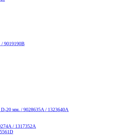
 / 9019190B
D-20 мм. / 9028635A / 1323640A
0274A / 1317352A