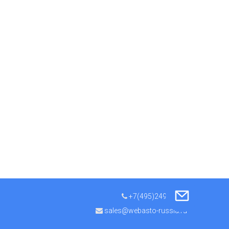
+7(495)249-11-50
sales@webasto-russia.ru