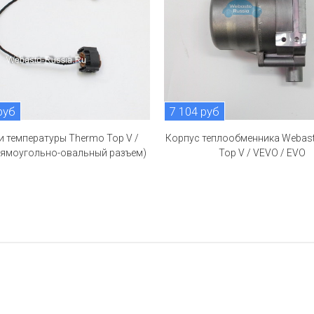
руб
7 104 руб
и температуры Thermo Top V /
Корпус теплообменника Webas
рямоугольно-овальный разъем)
Top V / VEVO / EVO