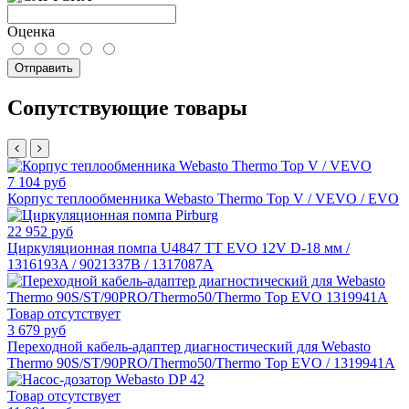
Оценка
Отправить
Сопутствующие товары
7 104 руб
Корпус теплообменника Webasto Thermo Top V / VEVO / EVO
22 952 руб
Циркуляционная помпа U4847 TT EVO 12V D-18 мм /
1316193A / 9021337B / 1317087A
Товар отсутствует
3 679 руб
Переходной кабель-адаптер диагностический для Webasto
Thermo 90S/ST/90PRO/Thermo50/Thermo Top EVO / 1319941A
Товар отсутствует