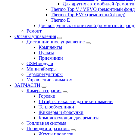
Для других автомобилей (ремонт
Thermo Top V / VEVO (ремонтный фонд
Thermo Top EVO (ремонтный фонд)
Thermo E
Для воздушных отопителей (ремонтный фонд
Ремонт
Органы управления
Дистанционное управление
Комплекты
Пульты
Приемники
GSM модули
Минитаймеры
Терморегуляторы
Управление климатом
ЗАПЧАСТИ
Камера сгорания
Горелки
Штифты накала и датчики пламени
Теплообменники
Жиклеры и форсунки
Комплектующие для ремонта
Топливная система
Проводки и разъемы
Жгуты проводов