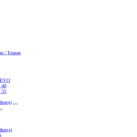
an / Touran
0 EVO
 40
 55
фонд)
фонд)
)