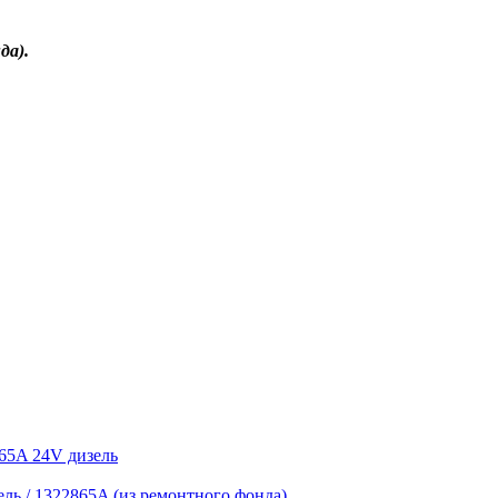
да).
ль / 1322865A (из ремонтного фонда)