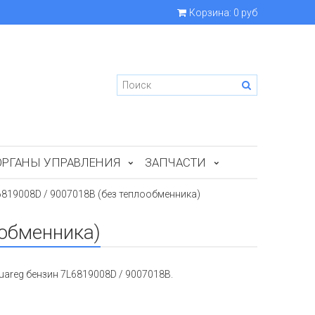
Корзина:
0 руб
ОРГАНЫ УПРАВЛЕНИЯ
ЗАПЧАСТИ
6819008D / 9007018B (без теплообменника)
ообменника)
areg бензин 7L6819008D / 9007018B.