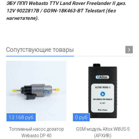
ЭБУ ППП Webasto TTV Land Rover Freelander II диз.
12V 9022817B / GG9N-18K463-BT Telestart (без
нагнетателя).
Сопутствующие товары
13 168 руб
0 руб
Топливный насос дозатор
GSM модуль Altox WBUS-5
Webasto DP 40
(АРХИВ)