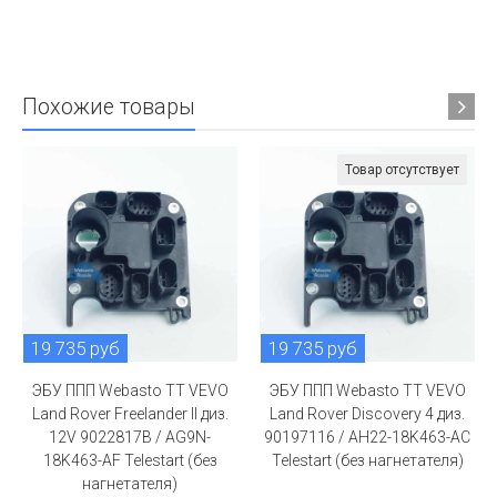
Похожие товары
Товар отсутствует
19 735 руб
19 735 руб
ЭБУ ППП Webasto TT VEVO
ЭБУ ППП Webasto TT VEVO
Land Rover Freelander II диз.
Land Rover Discovery 4 диз.
12V 9022817B / AG9N-
90197116 / AH22-18K463-AC
18K463-AF Telestart (без
Telestart (без нагнетателя)
нагнетателя)