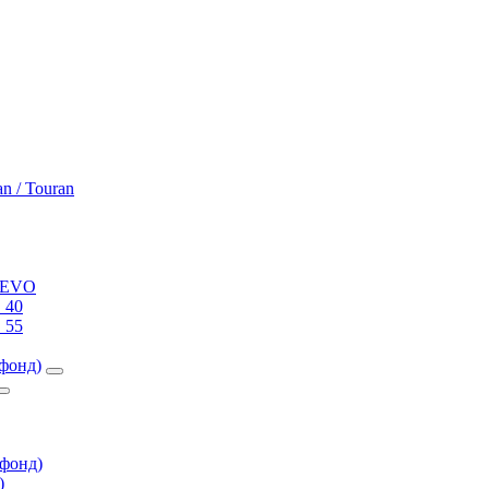
an / Touran
0 EVO
 40
 55
фонд)
фонд)
)