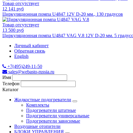
Товар отсутствует
12 141 руб
Циркуляционная помпа U4847 12V D-20 мм., 130 градусов
Товар отсутствует
13 500 руб
Циркуляционная помпа U4847 VAG V.8 12V D-20 мм. 5 градусов
Личный кабинет
Обратная связь
English
+7(495)249-11-50
sales@webasto-russia.ru
Имя
Телефон
Каталог
Жидкостные подогреватели
Комплекты
Подогреватели штатные
Подогреватели универсальные
Подогреватели зависимые
Воздушные отопители
БЛОКИ УПРАВЛЕНИЯ