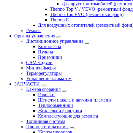
Для других автомобилей (ремонт
Thermo Top V / VEVO (ремонтный фонд
Thermo Top EVO (ремонтный фонд)
Thermo E
Для воздушных отопителей (ремонтный фонд
Ремонт
Органы управления
Дистанционное управление
Комплекты
Пульты
Приемники
GSM модули
Минитаймеры
Терморегуляторы
Управление климатом
ЗАПЧАСТИ
Камера сгорания
Горелки
Штифты накала и датчики пламени
Теплообменники
Жиклеры и форсунки
Комплектующие для ремонта
Топливная система
Проводки и разъемы
Жгуты проводов